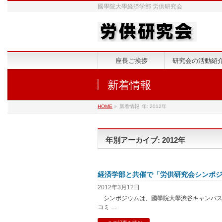
國學院大學経済学部 労供研究会
座長ご挨拶
研究会の活動紹
新着情報
HOME
»
新着情報
年: 2012年
年別アーカイブ: 2012年
経済学部と共催で「労供研究会シンポ
2012年3月12日
シンポジウムは、國學院大學渋谷キャンパス
コミ …