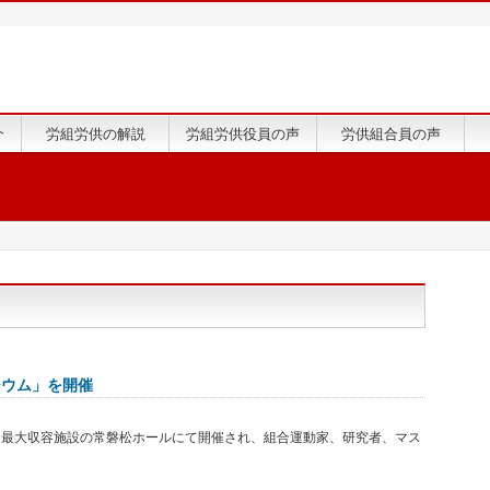
介
労組労供の解説
労組労供役員の声
労供組合員の声
ジウム」を開催
最大収容施設の常磐松ホールにて開催され、組合運動家、研究者、マス