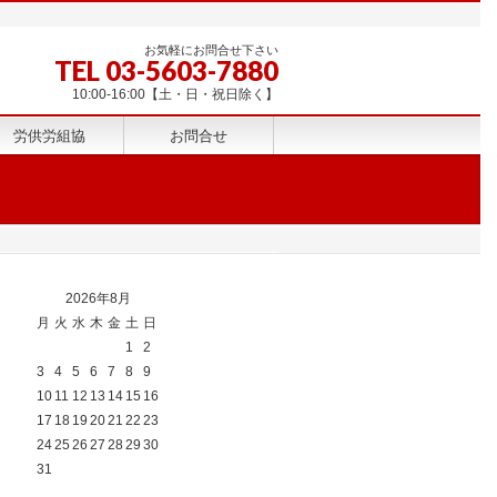
お気軽にお問合せ下さい
TEL 03-5603-7880
10:00-16:00【土・日・祝日除く】
労供労組協
お問合せ
2026年8月
月
火
水
木
金
土
日
1
2
3
4
5
6
7
8
9
10
11
12
13
14
15
16
17
18
19
20
21
22
23
24
25
26
27
28
29
30
31