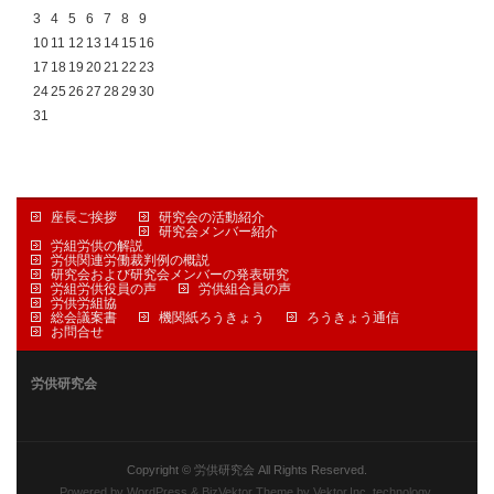
3
4
5
6
7
8
9
10
11
12
13
14
15
16
17
18
19
20
21
22
23
24
25
26
27
28
29
30
31
座長ご挨拶
研究会の活動紹介
研究会メンバー紹介
労組労供の解説
労供関連労働裁判例の概説
研究会および研究会メンバーの発表研究
労組労供役員の声
労供組合員の声
労供労組協
総会議案書
機関紙ろうきょう
ろうきょう通信
お問合せ
労供研究会
Copyright ©
労供研究会
All Rights Reserved.
Powered by
WordPress
&
BizVektor Theme
by
Vektor,Inc.
technology.