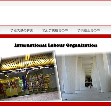
介
労組労供の解説
労組労供役員の声
労供組合員の声