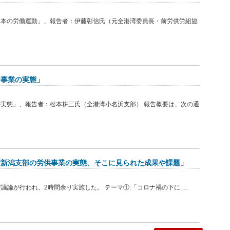
日本の労働運動」、報告者：伊藤彰信氏（元全港湾委員長・前労供労組協
給事業の実態」
実態」、報告者：松本耕三氏（全港湾小名浜支部） 報告概要は、次の通
湾新潟支部の労供事業の実態、そこに見られた成果や課題」
び議論が行われ、2時間余り実施した。 テーマ①:「コロナ禍の下に …