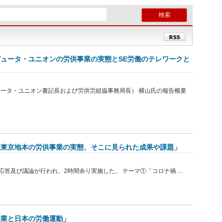
RSS
ュータ・ユニオンの労供事業の実態とSE労働のテレワークと
ータ・ユニオン書記長および労供労組協事務局長） 横山氏の報告概要
転東京地本の労供事業の実態、そこに見られた成果や課題」
疑応答及び議論が行われ、2時間余り実施した。 テーマ①「コロナ禍 …
事業と日本の労働運動」