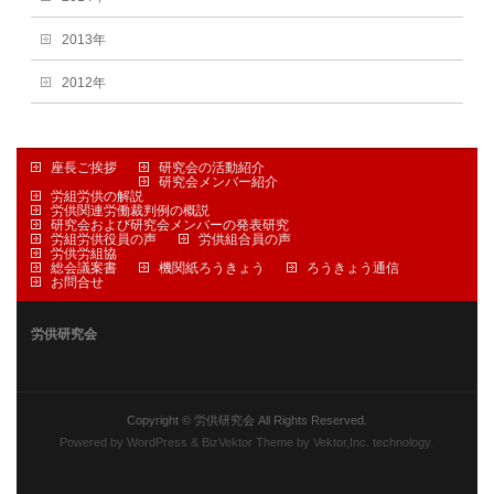
2013年
2012年
座長ご挨拶
研究会の活動紹介
研究会メンバー紹介
労組労供の解説
労供関連労働裁判例の概説
研究会および研究会メンバーの発表研究
労組労供役員の声
労供組合員の声
労供労組協
総会議案書
機関紙ろうきょう
ろうきょう通信
お問合せ
労供研究会
Copyright ©
労供研究会
All Rights Reserved.
Powered by
WordPress
&
BizVektor Theme
by
Vektor,Inc.
technology.