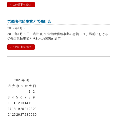
この記事を読む
労働者供給事業と労働組合
2019年1月30日
2019年1月30日 武井 寛 １ 労働者供給事業の意義 （１）戦前における
労働者供給事業とそれへの国家的対応 …
この記事を読む
2026年8月
月
火
水
木
金
土
日
1
2
3
4
5
6
7
8
9
10
11
12
13
14
15
16
17
18
19
20
21
22
23
24
25
26
27
28
29
30